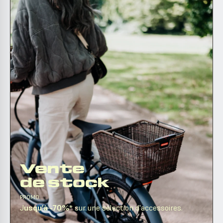
Vente
de stock
PROMO
J
usqu’à -70%
* sur une selection d'accessoires.