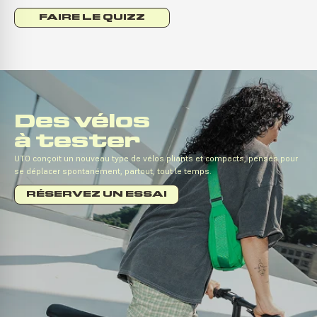
FAIRE LE QUIZZ
Des vélos
à tester
UTO conçoit un nouveau type de vélos pliants et compacts, pensés pour
se déplacer spontanément, partout, tout le temps.
RÉSERVEZ UN ESSAI