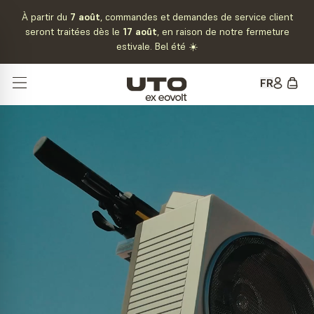
Passer au contenu
À partir du
7 août
, commandes et demandes de service client
seront traitées dès le
17 août
, en raison de notre fermeture
estivale. Bel été ☀️
FR