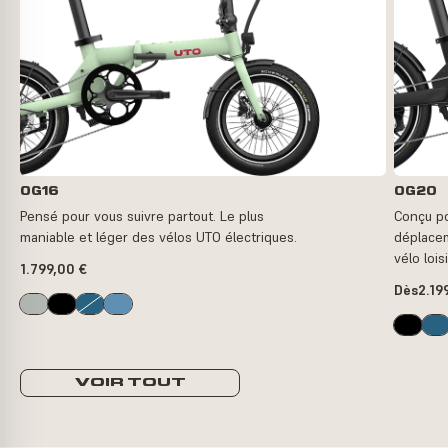
OG16
OG20
Pensé pour vous suivre partout. Le plus
Conçu po
maniable et léger des vélos UTO électriques.
déplacem
vélo loisi
1.799,00 €
Dès
2.19
VOIR TOUT